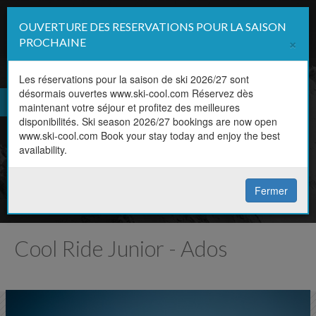
OUVERTURE DES RESERVATIONS POUR LA SAISON
Affi
×
PROCHAINE
la
navi
Les réservations pour la saison de ski 2026/27 sont
désormais ouvertes www.ski-cool.com Réservez dès
FR
maintenant votre séjour et profitez des meilleures
Horaire, niveau, discipline,
disponibilités. Ski season 2026/27 bookings are now open
EN
www.ski-cool.com Book your stay today and enjoy the best
prix
availability.
Réservez votre cours en ligne
Fermer
Cool Ride Junior - Ados