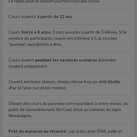
Le repas pour la session journée n'est pas inclus.
Cours ouverts
à partir de 12 ans
Cours
limité à 8 ados
. Cours assurés à partir de 5 élèves. Si le
nombre de participants requis est inférieur à 5, la session
"journée" sera limitée à 4hrs.
Cours ouvert
pendant les vacances scolaires
(périodes
rouges) uniquement
Ouvert aux bons skieurs, niveau classe 4 ou au-delà
étoile
d'or
(à l'aise sur pistes noires).
Départ des cours au panneau correspondant à votre niveau, au
point de rassemblement Ski Cool, situé au sommet du tapis
Musaraigne.
Prêt du matériel de sécurité
: sac à dos avec DVA, pelle et