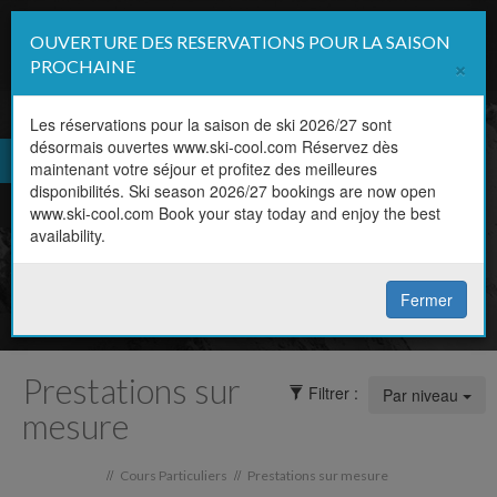
OUVERTURE DES RESERVATIONS POUR LA SAISON
Affi
×
PROCHAINE
la
navi
Les réservations pour la saison de ski 2026/27 sont
désormais ouvertes www.ski-cool.com Réservez dès
Cours Particuliers
FR
maintenant votre séjour et profitez des meilleures
Horaire, niveau, discipline,
disponibilités. Ski season 2026/27 bookings are now open
EN
www.ski-cool.com Book your stay today and enjoy the best
prix
availability.
Réservez votre cours en ligne
Fermer
Prestations sur
Filtrer :
Par niveau
mesure
//
//
Cours Particuliers
Prestations sur mesure