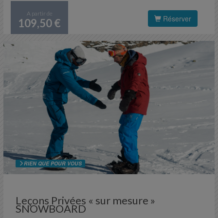
toutes vos envies.
A partir de
Réserver
109,50 €
RIEN QUE POUR VOUS
Leçons Privées « sur mesure »
SNOWBOARD