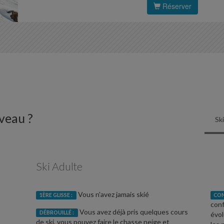
Réserver
veau ?
Sk
Ski Adulte
Vous n'avez jamais skié
1ÈRE GLISSE :
CON
conf
Vous avez déjà pris quelques cours
DÉBROUILLÉ :
évol
de ski, vous pouvez faire le chasse neige et