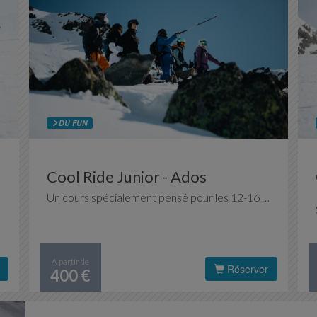
DU FUN
Cool Ride Junior - Ados
Un cours spécialement pensé pour les 12-16 ans pour continuer à skier en groupe, avec des ados de votre âge. Partez à la découverte des funs slopes et des snowparks des 3 Vallées, des Belleville et de Val Thorens et initiez-vous au hors-piste.
A partir de
Réserver
400 €