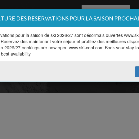
Réserver un cours
Ho
TURE DES RESERVATIONS POUR LA SAISON PROCHA
vations pour la saison de ski 2026/27 sont désormais ouvertes www.sk
Réservez dès maintenant votre séjour et profitez des meilleures disponi
on 2026/27 bookings are now open www.ski-cool.com Book your stay t
raire, niveau, discipline, p
best availability.
Réservez votre cours en lign