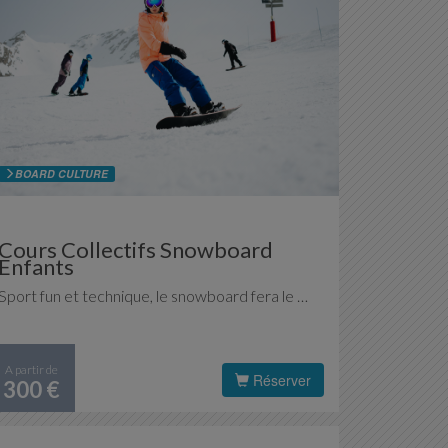
BOARD CULTURE
Cours Collectifs Snowboard
Enfants
Sport fun et technique, le snowboard fera le bonheur de vos enfants, qu'ils découvrent ou qu'ils se perfectionnent. Encadrés par nos moniteurs et monitrices passionnés, ils progresseront à leur rythme, dans un esprit ludique.
A partir de
Réserver
300 €