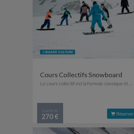
BOARD CULTURE
Cours Collectifs Snowboard
Le cours collectif est la formule classique et efficace pour apprendre les fondamentaux du snowboard ou améliorer sa technique en profitant de l'émulation du groupe. Pour celles et ceux qui aiment partager les plaisirs de la glisse.
A partir de
Réserver
270 €