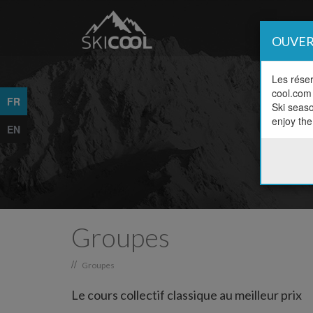
OUVER
Les réser
cool.com 
FR
Ski seas
Ho
enjoy the 
EN
Groupes
//
Groupes
Le cours collectif classique au meilleur prix