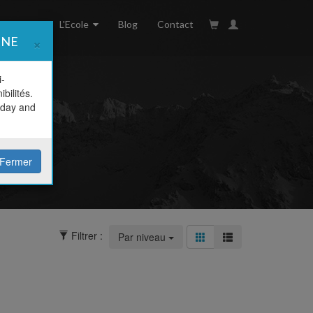
rs pistes
L'Ecole
Blog
Contact
×
INE
i-
bilités.
oday and
rix
e
Fermer
Filtrer :
Par niveau