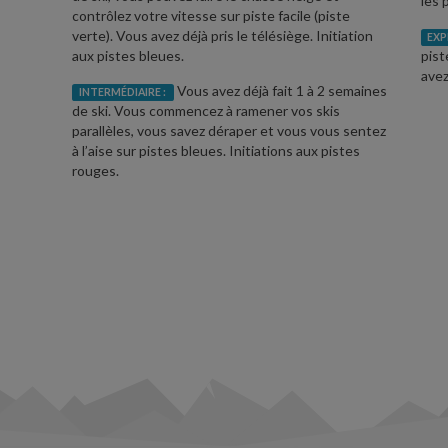
les 
contrôlez votre vitesse sur piste facile (piste
verte). Vous avez déjà pris le télésiège. Initiation
EXP
aux pistes bleues.
pist
avez
Vous avez déjà fait 1 à 2 semaines
INTERMÉDIAIRE :
de ski. Vous commencez à ramener vos skis
parallèles, vous savez déraper et vous vous sentez
à l’aise sur pistes bleues. Initiations aux pistes
rouges.