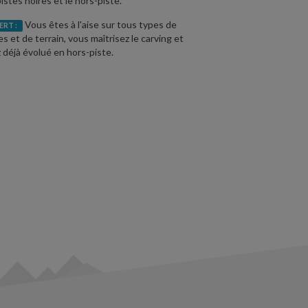
pistes noires et le hors-piste.
Vous êtes à l'aise sur tous types de
ERT :
es et de terrain, vous maîtrisez le carving et
 déjà évolué en hors-piste.