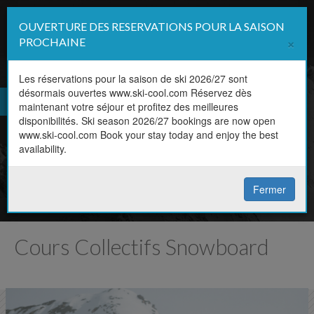
OUVERTURE DES RESERVATIONS POUR LA SAISON
Affi
×
PROCHAINE
la
navi
Les réservations pour la saison de ski 2026/27 sont
désormais ouvertes www.ski-cool.com Réservez dès
FR
maintenant votre séjour et profitez des meilleures
Horaire, niveau, discipline,
disponibilités. Ski season 2026/27 bookings are now open
EN
www.ski-cool.com Book your stay today and enjoy the best
prix
availability.
Réservez votre cours en ligne
Fermer
Cours Collectifs Snowboard