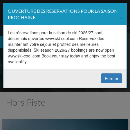
OUVERTURE DES RESERVATIONS POUR LA SAISON
Affi
×
PROCHAINE
la
navi
Les réservations pour la saison de ski 2026/27 sont
désormais ouvertes www.ski-cool.com Réservez dès
FR
maintenant votre séjour et profitez des meilleures
Horaire, niveau, discipline,
disponibilités. Ski season 2026/27 bookings are now open
EN
www.ski-cool.com Book your stay today and enjoy the best
prix
availability.
Réservez votre cours en ligne
Fermer
Hors Piste