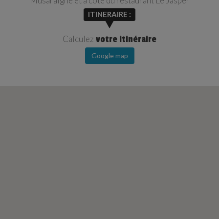
Musaraigne et à côté du restaurant Le Jasper
ITINERAIRE :
Calculez
votre itinéraire
Google map