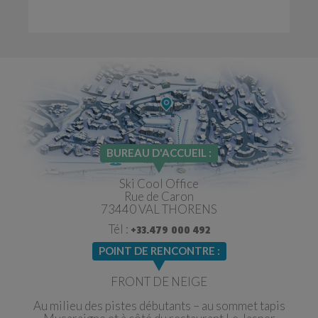
BUREAU D'ACCUEIL :
Ski Cool Office
Rue de Caron
73440 VAL THORENS
Tél :
+33.479 000 492
POINT DE RENCONTRE :
FRONT DE NEIGE
Au milieu des pistes débutants – au sommet tapis