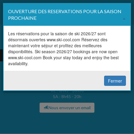
OUVERTURE DES RESERVATIONS POUR LA SAISON
Affi
×
PROCHAINE
la
navi
Les réservations pour la saison de ski 2026/27 sont
désormais ouvertes www.ski-cool.com Réservez dès
FR
maintenant votre séjour et profitez des meilleures
Ski Cool
Val Thorens
disponibilités. Ski season 2026/27 bookings are now open
EN
www.ski-cool.com Book your stay today and enjoy the best
availability.
Tél. :
+33 (0)479 000 492
Horaires d'ouverture :
Fermer
8h45 - 19h tous les jours (DI-JE)
VE : 8h45 - 18h30
SA : 8h45 - 20h
.Nous envoyer un email