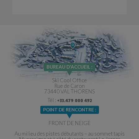
BUREAU D'ACCUEIL :
Ski Cool Office
Rue de Caron
73440 VAL THORENS
Tél :
+33.479 000 492
POINT DE RENCONTRE :
FRONT DE NEIGE
Au milieu des pistes débutants – au sommet tapis