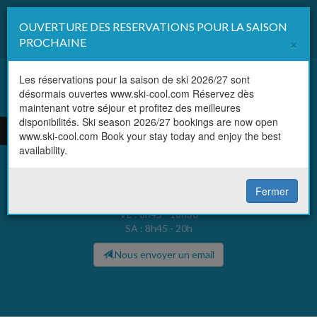
OUVERTURE DES RESERVATIONS POUR LA SAISON
Affi
×
PROCHAINE
la
navi
Les réservations pour la saison de ski 2026/27 sont
désormais ouvertes www.ski-cool.com Réservez dès
FR
maintenant votre séjour et profitez des meilleures
Ski Cool
Val Thorens
disponibilités. Ski season 2026/27 bookings are now open
EN
www.ski-cool.com Book your stay today and enjoy the best
availability.
Tél. :
+33 (0)479 000 492
Horaires d'ouverture :
Fermer
8h45 - 19h tous les jours (DI-JE)
VE : 8h45 - 18h30
SA : 8h45 - 20h
.Nous envoyer un email